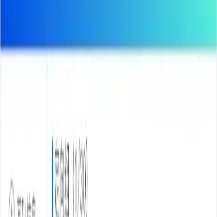
支持 Meta/Google/TikTok 全平台批量创建、批量复制、
批量修改
智能文案发布：自动组合素材、文案、定向、版位，快
速生成测试矩阵
爆款策略模板化：优质计划一键存为模板，新账户 / 新
项目直接复用
免费体验
立即咨询
跨账户统一同步