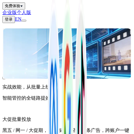
免费体验
企业版
个人版
EN
登录
发广告，操作效率提升50倍
让投放精力聚焦策略优化
10 分钟搞定千条广告计划
覆盖 Meta/Google/TikTok 全渠道，解放优化师重复操作
免费试用
实战效能，从批量上线到
智能管控的全链路提效
大促批量投放
黑五 / 网一 / 大促期，用模板快速搭建千条广告，跨账户一键