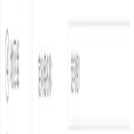
减少 80% 重复劳动
批量开启 / 暂停 / 删除 / 复制 / 调整预算
按效果自动筛选计划，支持按 ROAS / CPA / 花费批量行
动
优化师从'手工搬运工'回归策略核心，人效大幅提升
免费体验
立即咨询
BI4Sight 用 AI+BI 的系统力
陪伴全球优秀内容共振成长