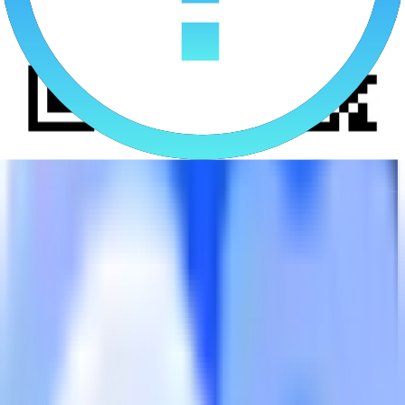
社交领域实测成效
79%
冷启动周期缩短
35%
拉新 CPA 降低
150%
7 日留存率提升
50%
本地化转化效率提升
98%
账户合规通过率
120%