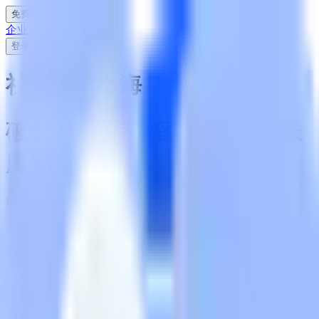
免费体验
企业版
个人版
EN
登录
社交APP出海
破解 '获客易、留存难' 的增长
魔咒
BI4Sight科学增长引擎，助力社交产品实现高质量用户增长
与互动提升，打造全球化社交网络
免费试用
您的社交产品