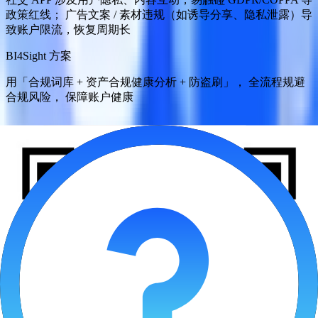
政策红线； 广告文案 / 素材违规（如诱导分享、隐私泄露）导
致账户限流，恢复周期长
BI4Sight 方案
用「合规词库 + 资产合规健康分析 + 防盗刷」， 全流程规避
合规风险， 保障账户健康
立即咨询
BI4Sight与全球社交出海先锋 并肩前行
某新兴视频社交APP
增长负责人
'过去大促我们最怕预算失控。现在用BI4Sight的AI止损和全局
看板，可以放心大胆地冲量，系统自动守住利润底线，让我
们敢投、会投、投得好。'